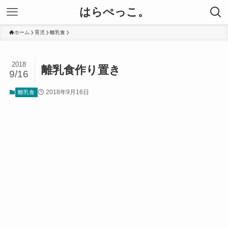
はらぺっこ。
ホーム
育児
離乳食
2018
離乳食作り置き
9/16
2018年9月16日
離乳食