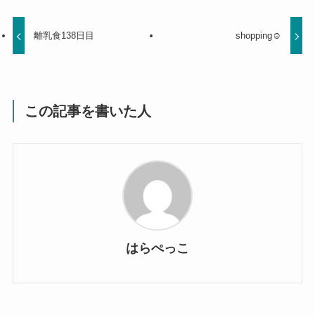
離乳食138日目
shopping☺︎
この記事を書いた人
はらぺっこ