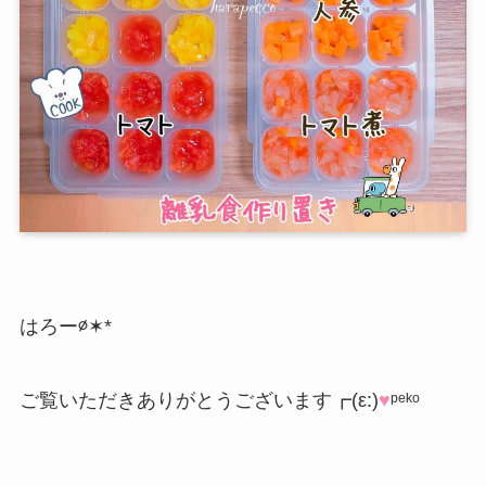
はろー∅✶*
ご覧いただきありがとうございます┏(ε:)
♥︎
ᵖᵉᵏᵒ