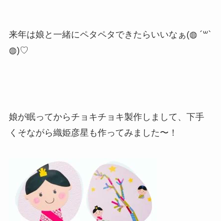
来年は娘と一緒にペタペタできたらいいなぁ(◍ ´꒳`
◍)♡
娘が眠ってからチョキチョキ製作しまして、下手
くそながら織姫彦星も作ってみました〜！