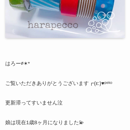
はろー∅✶*
ご覧いただきありがとうございます┏(ε:)♥︎ᵖᵉᵏᵒ
更新滞ってすいません泣
娘は現在1歳8ヶ月になりました💫