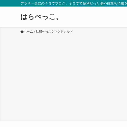
アラサー夫婦の子育てブログ、子育てで便利だった事や役立ち情報
はらぺっこ。
ホーム
旦那ぺっこ
マクドナルド