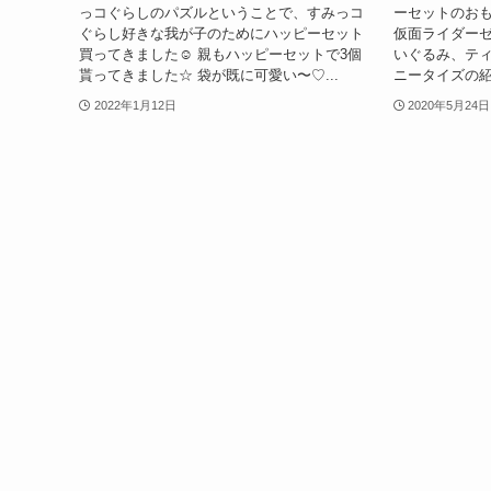
っコぐらしのパズルということで、すみっコ
ーセットのお
ぐらし好きな我が子のためにハッピーセット
仮面ライダー
買ってきました☺︎ 親もハッピーセットで3個
いぐるみ、ティ
貰ってきました☆ 袋が既に可愛い〜♡...
ニータイズの紹介
2022年1月12日
2020年5月24日