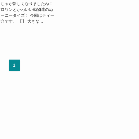
もちゃが新しくなりましたね！
ゼロワンとかわいい動物達のぬ
ーニータイズ！ 今回はティー
です。 【】 大きな...
1