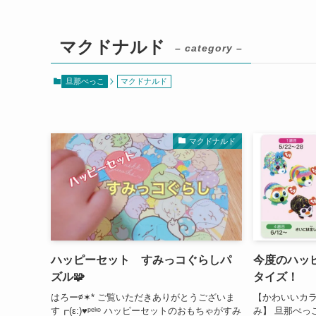
マクドナルド
– category –
旦那ぺっこ
マクドナルド
マクドナルド
ハッピーセット すみっコぐらしパ
今度のハッ
ズル🧩
タイズ！
はろー∅✶* ご覧いただきありがとうございま
【かわいいカ
す┏(ε:)♥︎ᵖᵉᵏᵒ ハッピーセットのおもちゃがすみ
み】 旦那ぺっ