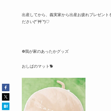
出産してから、義実家から出産お疲れプレゼント
ださい(*´艸`*)♡
❁我が家のあったかグッズ
おしばのマット🐕