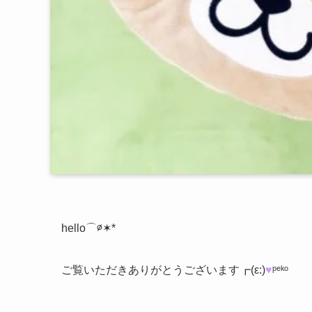
hello⌒∅✶*
ご覧いただきありがとうございます┏(ε:)
♥︎
ᵖᵉᵏᵒ