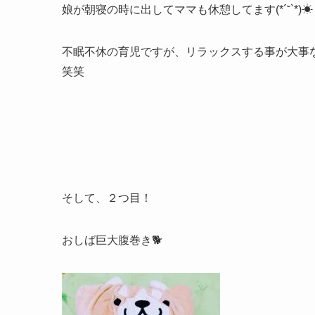
娘が朝寝の時に出してママも休憩してます(*´˘`*)☀︎
不眠不休の育児ですが、リラックスする事が大事
笑笑
そして、２つ目！
おしば巨大腹巻き
🐕