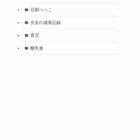
旦那ぺっこ
次女の成長記録
育児
離乳食