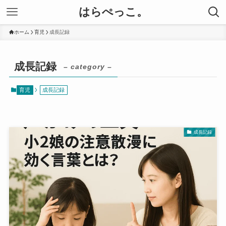
はらぺっこ。
ホーム
育児
成長記録
成長記録
– category –
育児
成長記録
成長記録