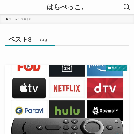
はらぺっこ。
ホーム
ベスト3
ベスト3
– tag –
旦那ぺっこ