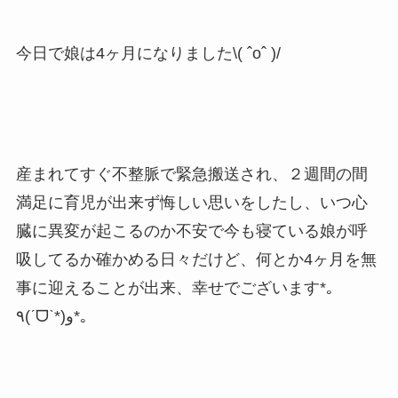
今日で娘は4ヶ月になりました\( ˆoˆ )/
産まれてすぐ不整脈で緊急搬送され、２週間の間
満足に育児が出来ず悔しい思いをしたし、いつ心
臓に異変が起こるのか不安で今も寝ている娘が呼
吸してるか確かめる日々だけど、何とか4ヶ月を無
事に迎えることが出来、幸せでございます*｡
٩(ˊᗜˋ*)و*｡