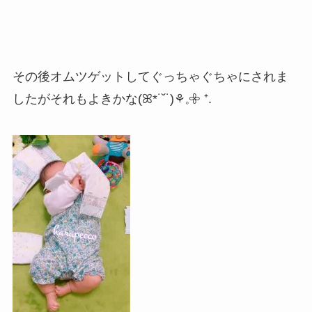
その後オムツゲットしてぐっちゃぐちゃにされま
したがそれもよきかな(ꕤ*˙˘˙)⚘𓈒𖧷 ⁺.