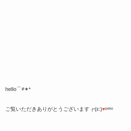
hello⌒∅✶*
ご覧いただきありがとうございます┏(ε:)
♥︎
ᵖᵉᵏᵒ