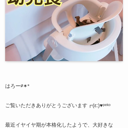
はろー∅✶*
ご覧いただきありがとうございます┏(ε:)♥︎ᵖᵉᵏᵒ
最近イヤイヤ期が本格化したようで、大好きな